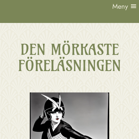
Hoppa
Meny
till
innehåll
Lund
1923
DEN MÖRKASTE
FÖRELÄSNINGEN