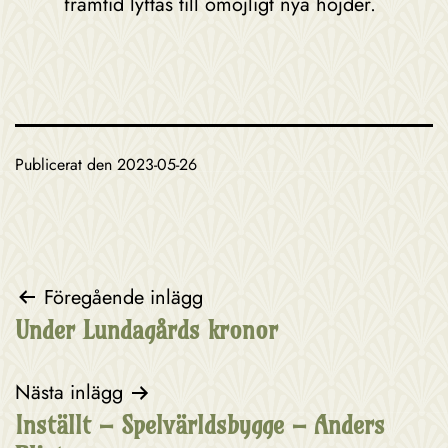
framtid lyftas till omöjligt nya höjder.
Publicerat den
2023-05-26
Inläggsnavigering
Föregående inlägg
Under Lundagårds kronor
Nästa inlägg
Inställt – Spelvärldsbygge – Anders