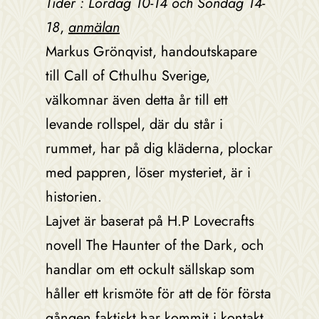
Tider : Lördag 10-14 och Söndag 14-
18
,
anmälan
Markus Grönqvist, handoutskapare
till Call of Cthulhu Sverige,
välkomnar även detta år till ett
levande rollspel, där du står i
rummet, har på dig kläderna, plockar
med pappren, löser mysteriet, är i
historien.
Lajvet är baserat på H.P Lovecrafts
novell The Haunter of the Dark, och
handlar om ett ockult sällskap som
håller ett krismöte för att de för första
gången faktiskt har kommit i kontakt