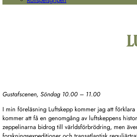
Rollspelsgripen
L
Gustafscenen, Söndag 10.00 – 11.00
I min föreläsning Luftskepp kommer jag att förklara
kommer att få en genomgång av luftskeppens histori
zeppelinarna bidrog till världsförbrödring, men äve
forskningsexpeditioner och transatlantisk reguljärtr