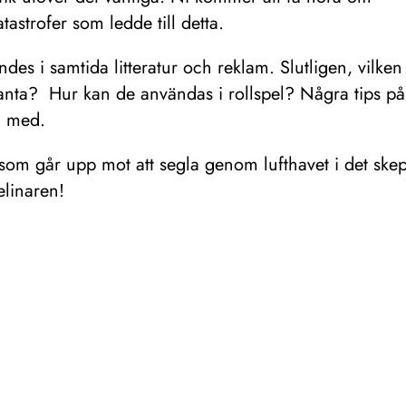
astrofer som ledde till detta.
es i samtida litteratur och reklam. Slutligen, vilken
vanta? Hur kan de användas i rollspel? Några tips på
g med.
a som går upp mot att segla genom lufthavet i det sk
elinaren!