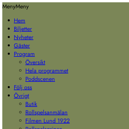
Hoppa
Lund
Meny
Meny
till
1923
Hem
innehåll
Biljetter
Nyheter
Gäster
Program
Översikt
Hela programmet
Poddscenen
Följ oss
Övrigt
Butik
Rollspelsanmälan
Filmen Lund 1922