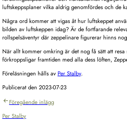
luftskeppsplaner vilka aldrig genomfördes och de kat
Några ord kommer att vigas åt hur luftskeppet använd
bilden av luftskeppen idag? Är de fortfarande rele
rollspelsäventyr där zeppelinare figurerar hinns no
När allt kommer omkring är det nog få sätt att res
förkroppsligar framtiden med alla dess löften, Zepp
Föreläsningen hålls av
Per Stalby
.
Publicerat den
2023-07-23
Inläggsnavigering
Föregående inlägg
Per Stalby