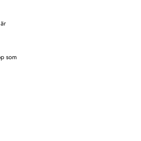
 är
epp som