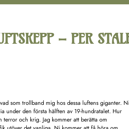
UFTSKEPP – PER STAL
 vad som trollband mig hos dessa luftens giganter. N
a under den första hälften av 19-hundratalet. Hur
n terror och krig. Jag kommer att berätta om
afik utöver det vanliga. Ni kommer att få höra om