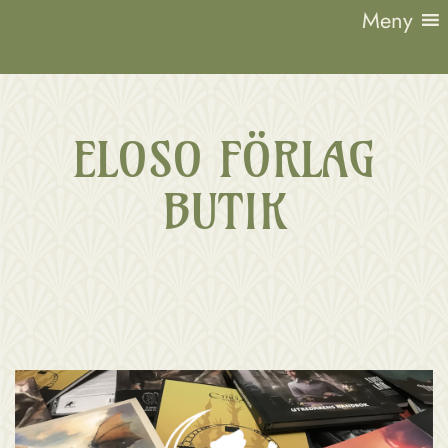
Hoppa
Meny
till
innehåll
Lund
1923
ELOSO FÖRLAG
BUTIK