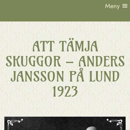
Hoppa
Meny
till
innehåll
Lund
1923
ATT TÄMJA
SKUGGOR – ANDERS
JANSSON PÅ LUND
1923