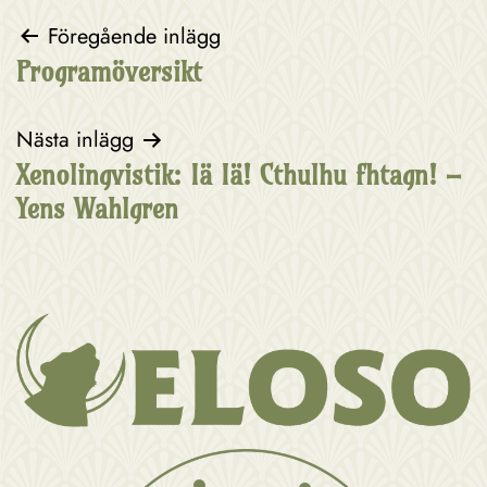
Inläggsnavigering
Föregående inlägg
Programöversikt
Nästa inlägg
Xenolingvistik: Iä Iä! Cthulhu fhtagn! –
Yens Wahlgren