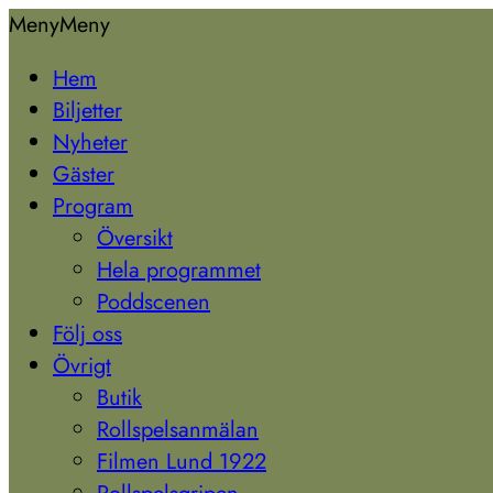
Hoppa
Lund
Meny
Meny
till
1923
Hem
innehåll
Biljetter
Nyheter
Gäster
Program
Översikt
Hela programmet
Poddscenen
Följ oss
Övrigt
Butik
Rollspelsanmälan
Filmen Lund 1922